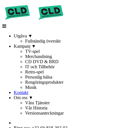
Utgåva
▼
Fullständig översikt
Kampanj
▼
TV-spel
Merchandising
CD DVD & BRD
IT och Tillbehör
Retro-spel
Personlig hälsa
Rengöringsprodukter
Musik
Kontakt
Om oss
▼
Våra Tjänster
Vår Historia
Versionsanteckningar
Ring oss: +32 (0) 818-302-02