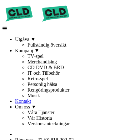
Utgåva
▼
Fullständig översikt
Kampanj
▼
TV-spel
Merchandising
CD DVD & BRD
IT och Tillbehör
Retro-spel
Personlig hälsa
Rengöringsprodukter
Musik
Kontakt
Om oss
▼
Våra Tjänster
Vår Historia
Versionsanteckningar
Ring oss: +32 (0) 818-302-02