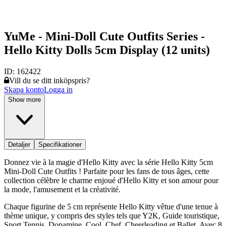
YuMe - Mini-Doll Cute Outfits Series -
Hello Kitty Dolls 5cm Display (12 units)
ID:
162422
Vill du se ditt inköpspris?
Skapa konto
Logga in
Show more
Detaljer
Specifikationer
Donnez vie à la magie d'Hello Kitty avec la série Hello Kitty 5cm
Mini-Doll Cute Outfits ! Parfaite pour les fans de tous âges, cette
collection célèbre le charme enjoué d'Hello Kitty et son amour pour
la mode, l'amusement et la créativité.
Chaque figurine de 5 cm représente Hello Kitty vêtue d'une tenue à
thème unique, y compris des styles tels que Y2K, Guide touristique,
Sport Tennis, Dopamine, Cool, Chef, Cheerleading et Ballet. Avec 8