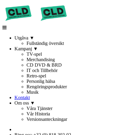
Utgåva
▼
Fullständig översikt
Kampanj
▼
TV-spel
Merchandising
CD DVD & BRD
IT och Tillbehör
Retro-spel
Personlig hälsa
Rengöringsprodukter
Musik
Kontakt
Om oss
▼
Våra Tjänster
Vår Historia
Versionsanteckningar
Ring oss: +32 (0) 818-302-02