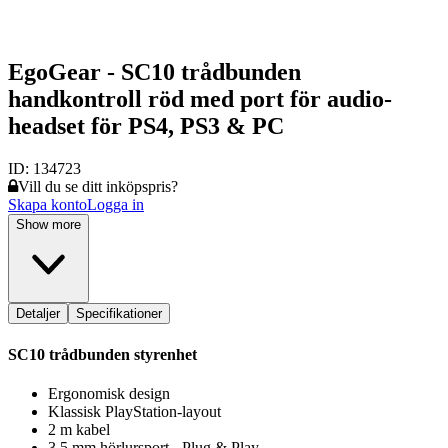
EgoGear - SC10 trådbunden
handkontroll röd med port för audio-
headset för PS4, PS3 & PC
ID:
134723
Vill du se ditt inköpspris?
Skapa konto
Logga in
Show more
Detaljer
Specifikationer
SC10 trådbunden styrenhet
Ergonomisk design
Klassisk PlayStation-layout
2 m kabel
3,5 mm hörlursport - Plug & Play