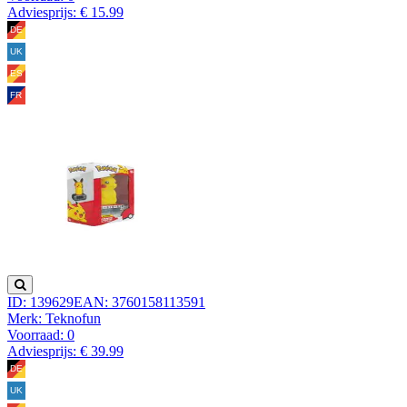
Adviesprijs: € 15.99
ID: 139629
EAN: 3760158113591
Merk: Teknofun
Voorraad:
0
Adviesprijs: € 39.99