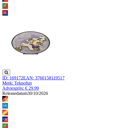
ID: 169172
EAN: 3760158119517
Merk: Teknofun
Adviesprijs: € 29.99
Releasedatum
30/10/2026