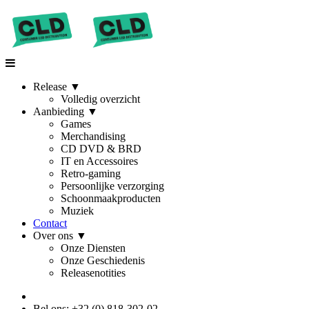
Release
▼
Volledig overzicht
Aanbieding
▼
Games
Merchandising
CD DVD & BRD
IT en Accessoires
Retro-gaming
Persoonlijke verzorging
Schoonmaakproducten
Muziek
Contact
Over ons
▼
Onze Diensten
Onze Geschiedenis
Releasenotities
Bel ons: +32 (0) 818-302-02