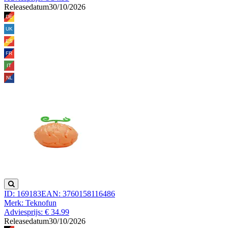
Releasedatum
30/10/2026
ID: 169183
EAN: 3760158116486
Merk: Teknofun
Adviesprijs: € 34.99
Releasedatum
30/10/2026