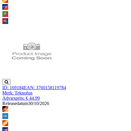
ID: 169184
EAN: 3760158119784
Merk: Teknofun
Adviesprijs: € 44.99
Releasedatum
30/10/2026