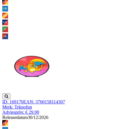
ID: 169170
EAN: 3760158114307
Merk: Teknofun
Adviesprijs: € 29.99
Releasedatum
30/12/2026