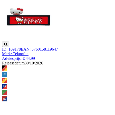
ID: 169178
EAN: 3760158119647
Merk: Teknofun
Adviesprijs: € 44.99
Releasedatum
30/10/2026