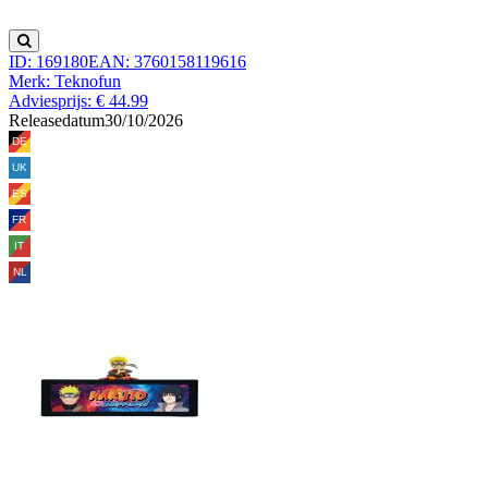
ID: 169180
EAN: 3760158119616
Merk: Teknofun
Adviesprijs: € 44.99
Releasedatum
30/10/2026