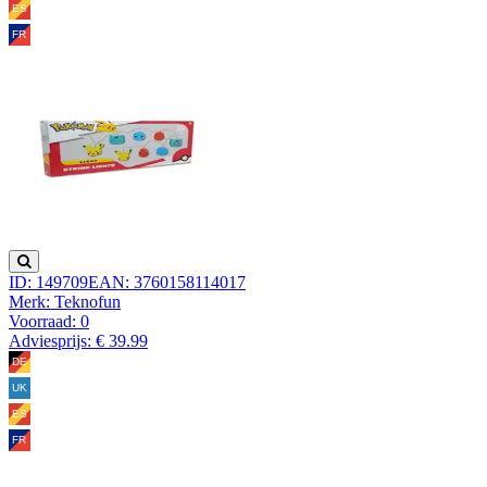
ID: 149709
EAN: 3760158114017
Merk: Teknofun
Voorraad:
0
Adviesprijs: € 39.99