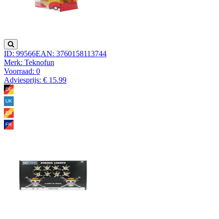
ID: 99566
EAN: 3760158113744
Merk: Teknofun
Voorraad:
0
Adviesprijs: € 15.99