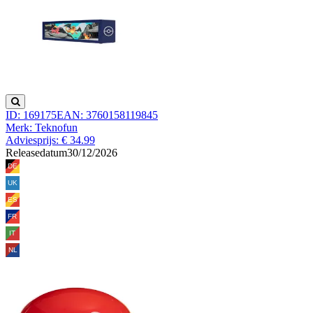
ID: 169175
EAN: 3760158119845
Merk: Teknofun
Adviesprijs: € 34.99
Releasedatum
30/12/2026