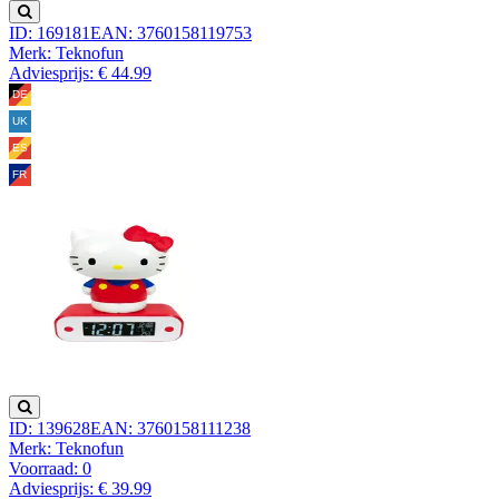
ID: 169181
EAN: 3760158119753
Merk: Teknofun
Adviesprijs: € 44.99
ID: 139628
EAN: 3760158111238
Merk: Teknofun
Voorraad:
0
Adviesprijs: € 39.99