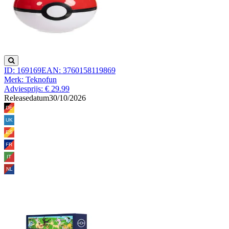
ID: 169169
EAN: 3760158119869
Merk: Teknofun
Adviesprijs: € 29.99
Releasedatum
30/10/2026