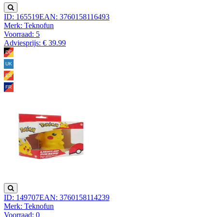
ID: 165519
EAN: 3760158116493
Merk: Teknofun
Voorraad:
5
Adviesprijs: € 39.99
ID: 149707
EAN: 3760158114239
Merk: Teknofun
Voorraad:
0