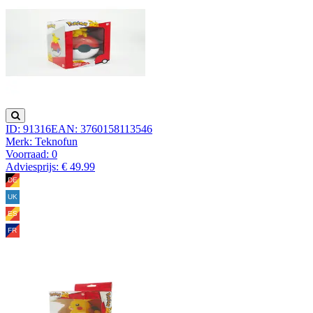
ID: 91316
EAN: 3760158113546
Merk: Teknofun
Voorraad:
0
Adviesprijs: € 49.99