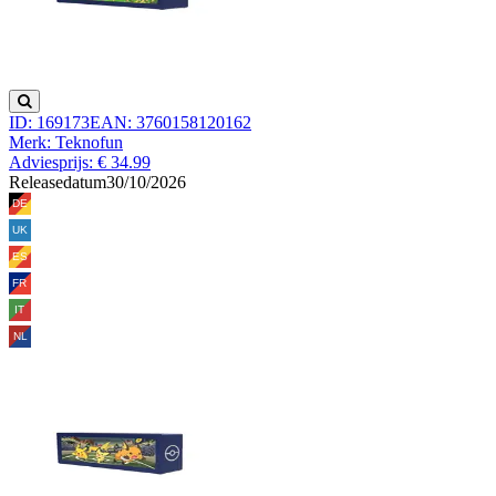
ID: 169173
EAN: 3760158120162
Merk: Teknofun
Adviesprijs: € 34.99
Releasedatum
30/10/2026