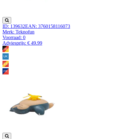
ID: 139632
EAN: 3760158116073
Merk: Teknofun
Voorraad:
0
Adviesprijs: € 49.99