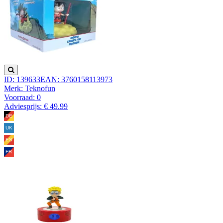
ID: 139633
EAN: 3760158113973
Merk: Teknofun
Voorraad:
0
Adviesprijs: € 49.99