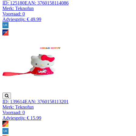
ID: 125180
EAN: 3760158114086
Merk: Teknofun
Voorraad:
0
Adviesprijs: € 49.99
ID: 139614
EAN: 3760158113201
Merk: Teknofun
Voorraad:
0
Adviesprijs: € 15.99