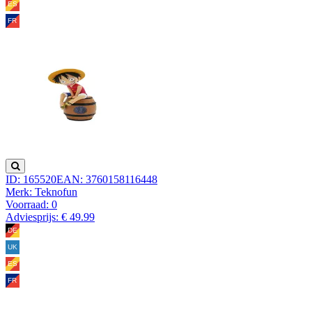
ID: 165520
EAN: 3760158116448
Merk: Teknofun
Voorraad:
0
Adviesprijs: € 49.99