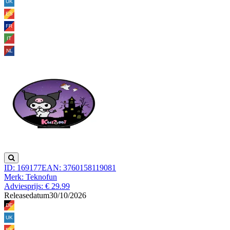
ID: 169177
EAN: 3760158119081
Merk: Teknofun
Adviesprijs: € 29.99
Releasedatum
30/10/2026