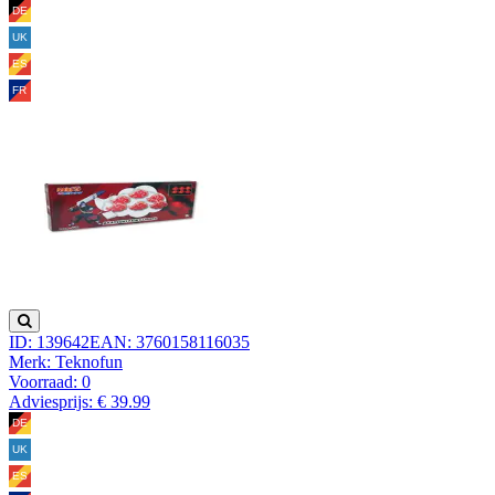
ID: 139642
EAN: 3760158116035
Merk: Teknofun
Voorraad:
0
Adviesprijs: € 39.99