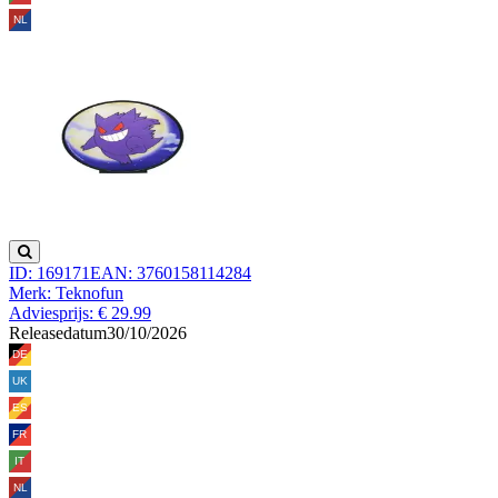
ID: 169171
EAN: 3760158114284
Merk: Teknofun
Adviesprijs: € 29.99
Releasedatum
30/10/2026