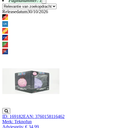
Paginanummer: 1
Releasedatum
30/10/2026
ID: 169182
EAN: 3760158116462
Merk: Teknofun
Adviesprijs: € 34.99