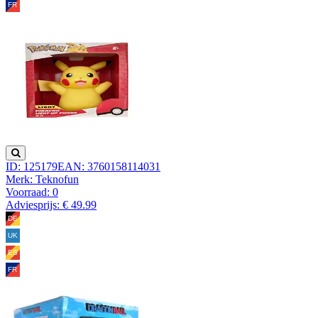
ID: 125179
EAN: 3760158114031
Merk: Teknofun
Voorraad:
0
Adviesprijs: € 49.99