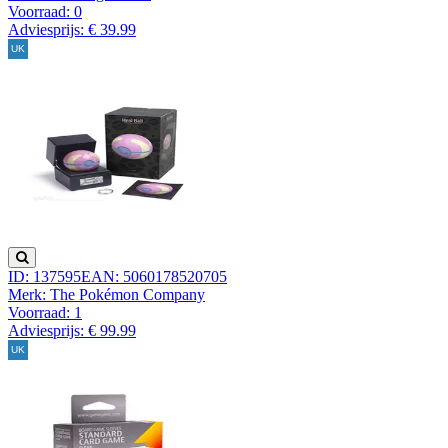
Voorraad:
0
Adviesprijs: € 39.99
ID: 137595
EAN: 5060178520705
Merk: The Pokémon Company
Voorraad:
1
Adviesprijs: € 99.99