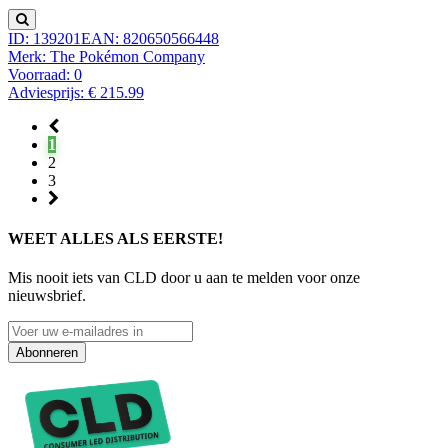
ID: 139201
EAN: 820650566448
Merk: The Pokémon Company
Voorraad:
0
Adviesprijs: € 215.99
1
2
3
WEET ALLES ALS EERSTE!
Mis nooit iets van CLD door u aan te melden voor onze
nieuwsbrief.
Abonneren