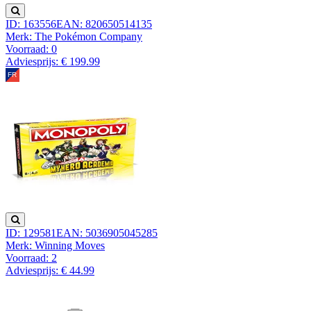
ID: 163556
EAN: 820650514135
Merk: The Pokémon Company
Voorraad:
0
Adviesprijs: € 199.99
ID: 129581
EAN: 5036905045285
Merk: Winning Moves
Voorraad:
2
Adviesprijs: € 44.99