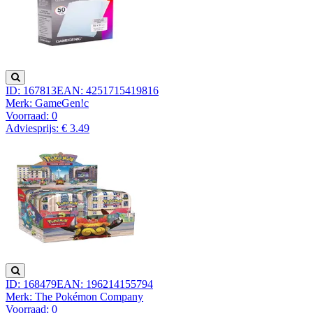
ID: 167813
EAN: 4251715419816
Merk: GameGen!c
Voorraad:
0
Adviesprijs: € 3.49
ID: 168479
EAN: 196214155794
Merk: The Pokémon Company
Voorraad:
0