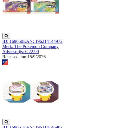
ID: 169050
EAN: 196214144972
Merk: The Pokémon Company
Adviesprijs: € 22.99
Releasedatum
15/9/2026
ID: 169051
EAN: 196214146907