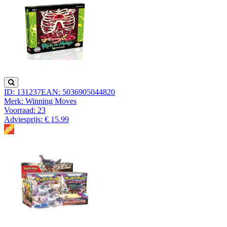
ID: 131237
EAN: 5036905044820
Merk: Winning Moves
Voorraad:
23
Adviesprijs: € 15.99