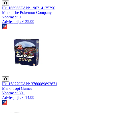
ID: 166966
EAN: 196214135390
Merk: The Pokémon Company
Voorraad:
0
Adviesprijs: € 25.99
ID: 158770
EAN: 3760089892671
Merk: Topi Games
Voorraad:
30+
Adviesprijs: € 14.99