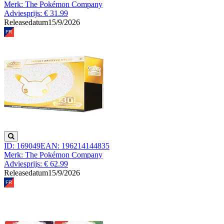
Merk: The Pokémon Company
Adviesprijs: € 31.99
Releasedatum
15/9/2026
ID: 169049
EAN: 196214144835
Merk: The Pokémon Company
Adviesprijs: € 62.99
Releasedatum
15/9/2026