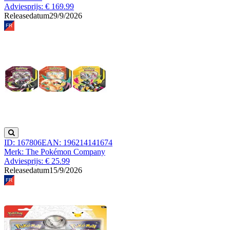
Adviesprijs: € 169.99
Releasedatum
29/9/2026
ID: 167806
EAN: 196214141674
Merk: The Pokémon Company
Adviesprijs: € 25.99
Releasedatum
15/9/2026