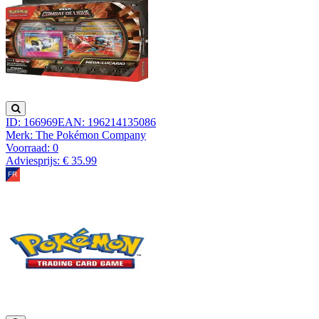
ID: 166969
EAN: 196214135086
Merk: The Pokémon Company
Voorraad:
0
Adviesprijs: € 35.99