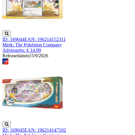
ID: 169044
EAN: 196214152311
Merk: The Pokémon Company
Adviesprijs: € 14.99
Releasedatum
15/9/2026
ID: 169045
EAN: 196214147102