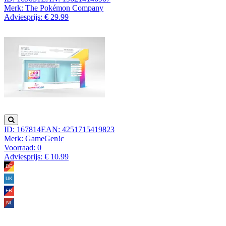
Merk: The Pokémon Company
Adviesprijs: € 29.99
ID: 167814
EAN: 4251715419823
Merk: GameGen!c
Voorraad:
0
Adviesprijs: € 10.99