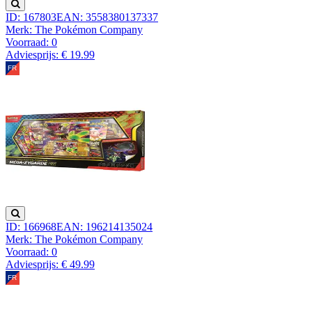
ID: 167803
EAN: 3558380137337
Merk: The Pokémon Company
Voorraad:
0
Adviesprijs: € 19.99
ID: 166968
EAN: 196214135024
Merk: The Pokémon Company
Voorraad:
0
Adviesprijs: € 49.99