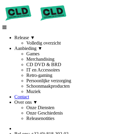
Release
▼
Volledig overzicht
Aanbieding
▼
Games
Merchandising
CD DVD & BRD
IT en Accessoires
Retro-gaming
Persoonlijke verzorging
Schoonmaakproducten
Muziek
Contact
Over ons
▼
Onze Diensten
Onze Geschiedenis
Releasenotities
Bel ons: +32 (0) 818-302-02