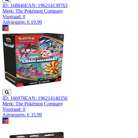
ID: 168846
EAN: 196214139763
Merk: The Pokémon Company
Voorraad:
0
Adviesprijs: € 19.99
ID: 166978
EAN: 196214140356
Merk: The Pokémon Company
Voorraad:
0
Adviesprijs: € 35.99