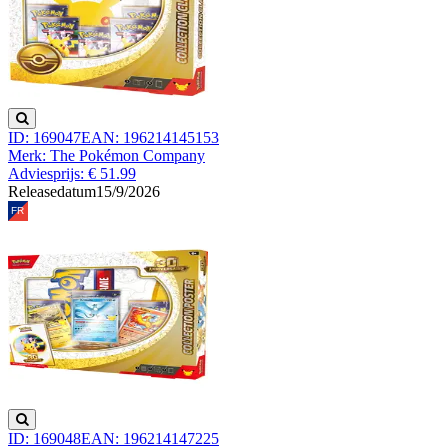
ID: 169047
EAN: 196214145153
Merk: The Pokémon Company
Adviesprijs: € 51.99
Releasedatum
15/9/2026
ID: 169048
EAN: 196214147225