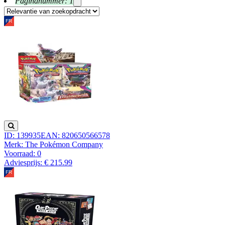
Paginanummer: 1
ID: 139935
EAN: 820650566578
Merk: The Pokémon Company
Voorraad:
0
Adviesprijs: € 215.99