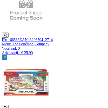
ID: 166563
EAN: 820650412714
Merk: The Pokémon Company
Voorraad:
0
Adviesprijs: € 25.99