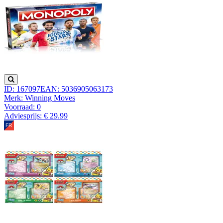
ID: 167097
EAN: 5036905063173
Merk: Winning Moves
Voorraad:
0
Adviesprijs: € 29.99