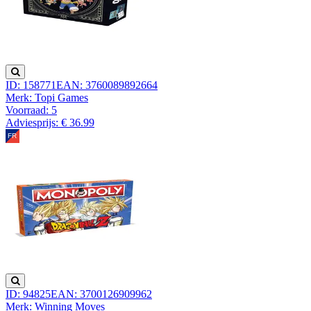
ID: 158771
EAN: 3760089892664
Merk: Topi Games
Voorraad:
5
Adviesprijs: € 36.99
ID: 94825
EAN: 3700126909962
Merk: Winning Moves