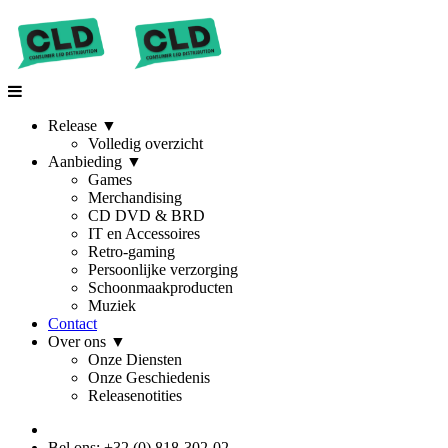
Release
▼
Volledig overzicht
Aanbieding
▼
Games
Merchandising
CD DVD & BRD
IT en Accessoires
Retro-gaming
Persoonlijke verzorging
Schoonmaakproducten
Muziek
Contact
Over ons
▼
Onze Diensten
Onze Geschiedenis
Releasenotities
Bel ons: +32 (0) 818-302-02