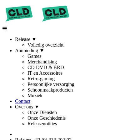
Release
▼
Volledig overzicht
Aanbieding
▼
Games
Merchandising
CD DVD & BRD
IT en Accessoires
Retro-gaming
Persoonlijke verzorging
Schoonmaakproducten
Muziek
Contact
Over ons
▼
Onze Diensten
Onze Geschiedenis
Releasenotities
Bel ons: +32 (0) 818-302-02