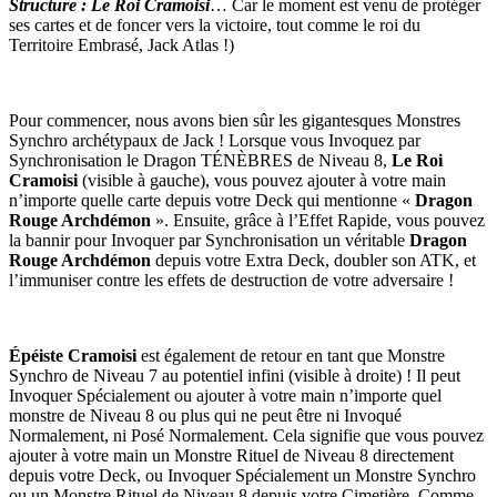
Structure : Le Roi Cramoisi
… Car le moment est venu de protéger
ses cartes et de foncer vers la victoire, tout comme le roi du
Territoire Embrasé, Jack Atlas !)
Pour commencer, nous avons bien sûr les gigantesques Monstres
Synchro archétypaux de Jack ! Lorsque vous Invoquez par
Synchronisation le Dragon TÉNÈBRES de Niveau 8,
Le Roi
Cramoisi
(visible à gauche), vous pouvez ajouter à votre main
n’importe quelle carte depuis votre Deck qui mentionne «
Dragon
Rouge Archdémon
». Ensuite, grâce à l’Effet Rapide, vous pouvez
la bannir pour Invoquer par Synchronisation un véritable
Dragon
Rouge Archdémon
depuis votre Extra Deck, doubler son ATK, et
l’immuniser contre les effets de destruction de votre adversaire !
Épéiste Cramoisi
est également de retour en tant que Monstre
Synchro de Niveau 7 au potentiel infini (visible à droite) ! Il peut
Invoquer Spécialement ou ajouter à votre main n’importe quel
monstre de Niveau 8 ou plus qui ne peut être ni Invoqué
Normalement, ni Posé Normalement. Cela signifie que vous pouvez
ajouter à votre main un Monstre Rituel de Niveau 8 directement
depuis votre Deck, ou Invoquer Spécialement un Monstre Synchro
ou un Monstre Rituel de Niveau 8 depuis votre Cimetière. Comme