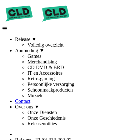
Release
▼
Volledig overzicht
Aanbieding
▼
Games
Merchandising
CD DVD & BRD
IT en Accessoires
Retro-gaming
Persoonlijke verzorging
Schoonmaakproducten
Muziek
Contact
Over ons
▼
Onze Diensten
Onze Geschiedenis
Releasenotities
Bel ons: +32 (0) 818-302-02