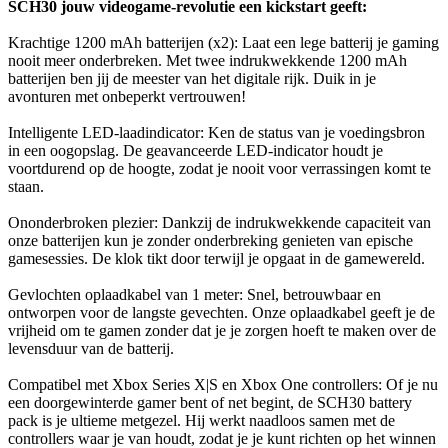
SCH30 jouw videogame-revolutie een kickstart geeft:
Krachtige 1200 mAh batterijen (x2): Laat een lege batterij je gaming
nooit meer onderbreken. Met twee indrukwekkende 1200 mAh
batterijen ben jij de meester van het digitale rijk. Duik in je
avonturen met onbeperkt vertrouwen!
Intelligente LED-laadindicator: Ken de status van je voedingsbron
in een oogopslag. De geavanceerde LED-indicator houdt je
voortdurend op de hoogte, zodat je nooit voor verrassingen komt te
staan.
Ononderbroken plezier: Dankzij de indrukwekkende capaciteit van
onze batterijen kun je zonder onderbreking genieten van epische
gamesessies. De klok tikt door terwijl je opgaat in de gamewereld.
Gevlochten oplaadkabel van 1 meter: Snel, betrouwbaar en
ontworpen voor de langste gevechten. Onze oplaadkabel geeft je de
vrijheid om te gamen zonder dat je je zorgen hoeft te maken over de
levensduur van de batterij.
Compatibel met Xbox Series X|S en Xbox One controllers: Of je nu
een doorgewinterde gamer bent of net begint, de SCH30 battery
pack is je ultieme metgezel. Hij werkt naadloos samen met de
controllers waar je van houdt, zodat je je kunt richten op het winnen