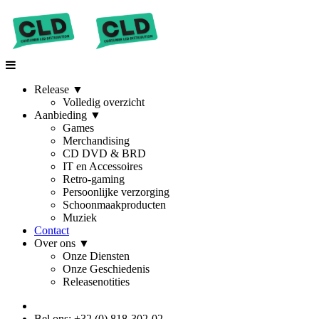
Release
▼
Volledig overzicht
Aanbieding
▼
Games
Merchandising
CD DVD & BRD
IT en Accessoires
Retro-gaming
Persoonlijke verzorging
Schoonmaakproducten
Muziek
Contact
Over ons
▼
Onze Diensten
Onze Geschiedenis
Releasenotities
Bel ons: +32 (0) 818-302-02