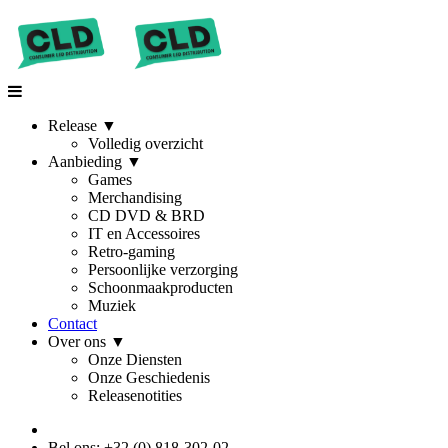
Release
▼
Volledig overzicht
Aanbieding
▼
Games
Merchandising
CD DVD & BRD
IT en Accessoires
Retro-gaming
Persoonlijke verzorging
Schoonmaakproducten
Muziek
Contact
Over ons
▼
Onze Diensten
Onze Geschiedenis
Releasenotities
Bel ons: +32 (0) 818-302-02