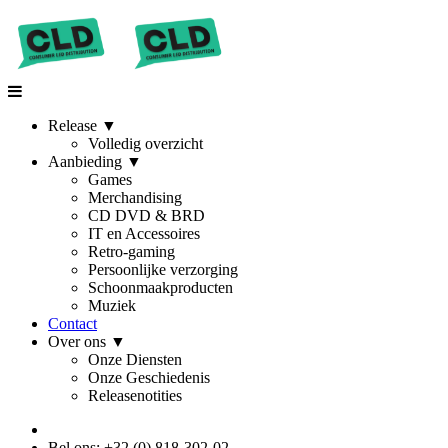
Release
▼
Volledig overzicht
Aanbieding
▼
Games
Merchandising
CD DVD & BRD
IT en Accessoires
Retro-gaming
Persoonlijke verzorging
Schoonmaakproducten
Muziek
Contact
Over ons
▼
Onze Diensten
Onze Geschiedenis
Releasenotities
Bel ons: +32 (0) 818-302-02