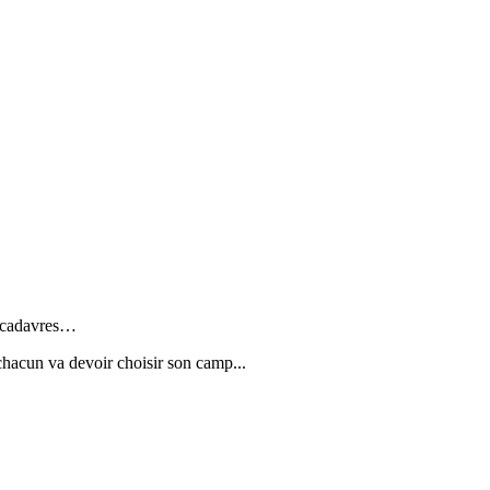
e cadavres…
 chacun va devoir choisir son camp...