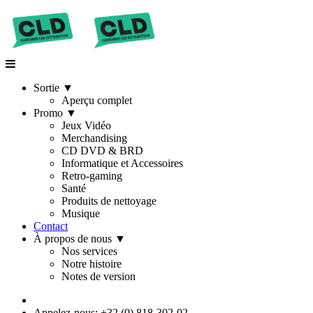
Sortie
▼
Aperçu complet
Promo
▼
Jeux Vidéo
Merchandising
CD DVD & BRD
Informatique et Accessoires
Retro-gaming
Santé
Produits de nettoyage
Musique
Contact
À propos de nous
▼
Nos services
Notre histoire
Notes de version
Appelez-nous: +32 (0) 818-302-02