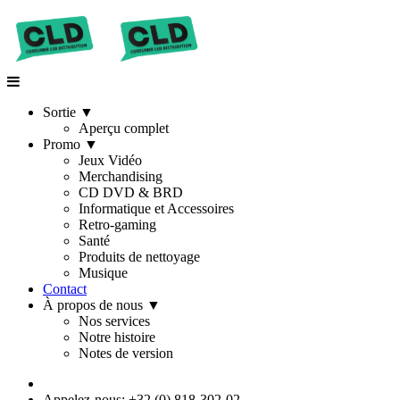
Sortie
▼
Aperçu complet
Promo
▼
Jeux Vidéo
Merchandising
CD DVD & BRD
Informatique et Accessoires
Retro-gaming
Santé
Produits de nettoyage
Musique
Contact
À propos de nous
▼
Nos services
Notre histoire
Notes de version
Appelez-nous: +32 (0) 818-302-02