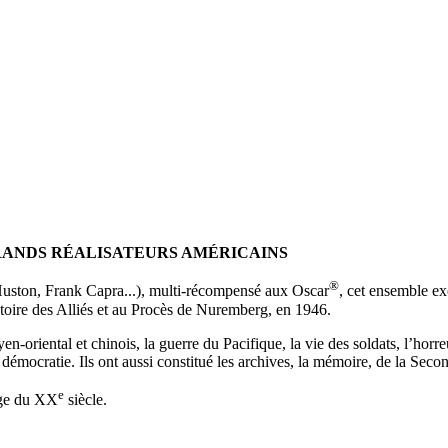
RANDS RÉALISATEURS AMÉRICAINS
®
Huston, Frank Capra...), multi-récompensé aux Oscar
, cet ensemble e
ctoire des Alliés et au Procès de Nuremberg, en 1946.
en-oriental et chinois, la guerre du Pacifique, la vie des soldats, l’hor
a démocratie. Ils ont aussi constitué les archives, la mémoire, de la Se
e
tage du XX
siècle.