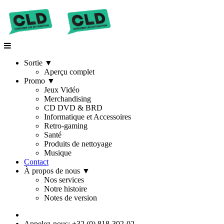
Sortie
▼
Aperçu complet
Promo
▼
Jeux Vidéo
Merchandising
CD DVD & BRD
Informatique et Accessoires
Retro-gaming
Santé
Produits de nettoyage
Musique
Contact
À propos de nous
▼
Nos services
Notre histoire
Notes de version
Appelez-nous: +32 (0) 818-302-02