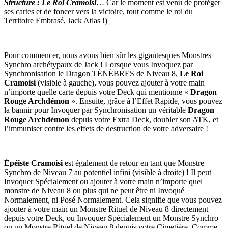
Structure : Le Roi Cramoisi
… Car le moment est venu de protéger
ses cartes et de foncer vers la victoire, tout comme le roi du
Territoire Embrasé, Jack Atlas !)
Pour commencer, nous avons bien sûr les gigantesques Monstres
Synchro archétypaux de Jack ! Lorsque vous Invoquez par
Synchronisation le Dragon TÉNÈBRES de Niveau 8,
Le Roi
Cramoisi
(visible à gauche), vous pouvez ajouter à votre main
n’importe quelle carte depuis votre Deck qui mentionne «
Dragon
Rouge Archdémon
». Ensuite, grâce à l’Effet Rapide, vous pouvez
la bannir pour Invoquer par Synchronisation un véritable
Dragon
Rouge Archdémon
depuis votre Extra Deck, doubler son ATK, et
l’immuniser contre les effets de destruction de votre adversaire !
Épéiste Cramoisi
est également de retour en tant que Monstre
Synchro de Niveau 7 au potentiel infini (visible à droite) ! Il peut
Invoquer Spécialement ou ajouter à votre main n’importe quel
monstre de Niveau 8 ou plus qui ne peut être ni Invoqué
Normalement, ni Posé Normalement. Cela signifie que vous pouvez
ajouter à votre main un Monstre Rituel de Niveau 8 directement
depuis votre Deck, ou Invoquer Spécialement un Monstre Synchro
ou un Monstre Rituel de Niveau 8 depuis votre Cimetière. Comme