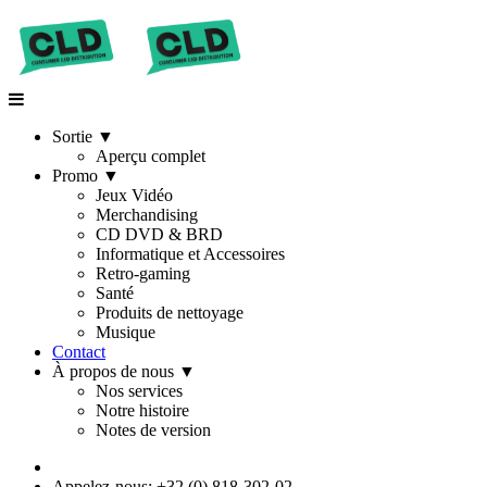
Sortie
▼
Aperçu complet
Promo
▼
Jeux Vidéo
Merchandising
CD DVD & BRD
Informatique et Accessoires
Retro-gaming
Santé
Produits de nettoyage
Musique
Contact
À propos de nous
▼
Nos services
Notre histoire
Notes de version
Appelez-nous: +32 (0) 818-302-02