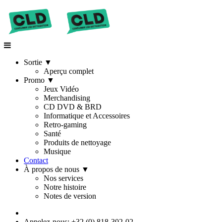
Sortie
▼
Aperçu complet
Promo
▼
Jeux Vidéo
Merchandising
CD DVD & BRD
Informatique et Accessoires
Retro-gaming
Santé
Produits de nettoyage
Musique
Contact
À propos de nous
▼
Nos services
Notre histoire
Notes de version
Appelez-nous: +32 (0) 818-302-02