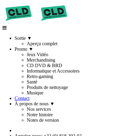
Sortie
▼
Aperçu complet
Promo
▼
Jeux Vidéo
Merchandising
CD DVD & BRD
Informatique et Accessoires
Retro-gaming
Santé
Produits de nettoyage
Musique
Contact
À propos de nous
▼
Nos services
Notre histoire
Notes de version
Appelez-nous: +32 (0) 818-302-02