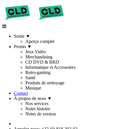
Sortie
▼
Aperçu complet
Promo
▼
Jeux Vidéo
Merchandising
CD DVD & BRD
Informatique et Accessoires
Retro-gaming
Santé
Produits de nettoyage
Musique
Contact
À propos de nous
▼
Nos services
Notre histoire
Notes de version
Appelez-nous: +32 (0) 818-302-02