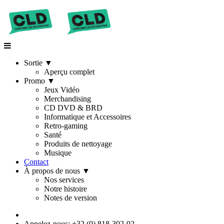
Sortie
▼
Aperçu complet
Promo
▼
Jeux Vidéo
Merchandising
CD DVD & BRD
Informatique et Accessoires
Retro-gaming
Santé
Produits de nettoyage
Musique
Contact
À propos de nous
▼
Nos services
Notre histoire
Notes de version
Appelez-nous: +32 (0) 818-302-02