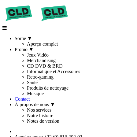
Sortie
▼
Aperçu complet
Promo
▼
Jeux Vidéo
Merchandising
CD DVD & BRD
Informatique et Accessoires
Retro-gaming
Santé
Produits de nettoyage
Musique
Contact
À propos de nous
▼
Nos services
Notre histoire
Notes de version
Appelez-nous: +32 (0) 818-302-02