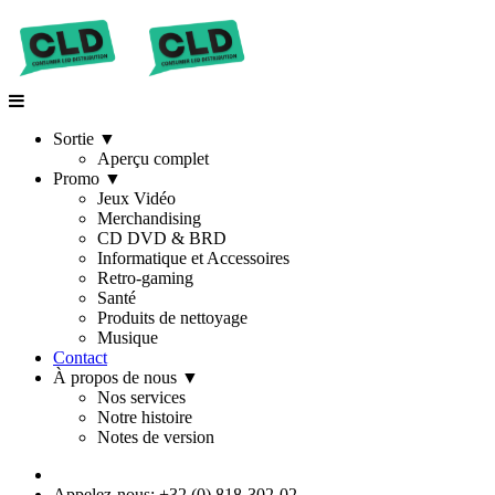
Sortie
▼
Aperçu complet
Promo
▼
Jeux Vidéo
Merchandising
CD DVD & BRD
Informatique et Accessoires
Retro-gaming
Santé
Produits de nettoyage
Musique
Contact
À propos de nous
▼
Nos services
Notre histoire
Notes de version
Appelez-nous: +32 (0) 818-302-02