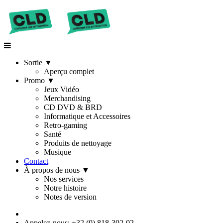
Sortie
▼
Aperçu complet
Promo
▼
Jeux Vidéo
Merchandising
CD DVD & BRD
Informatique et Accessoires
Retro-gaming
Santé
Produits de nettoyage
Musique
Contact
À propos de nous
▼
Nos services
Notre histoire
Notes de version
Appelez-nous: +32 (0) 818-302-02