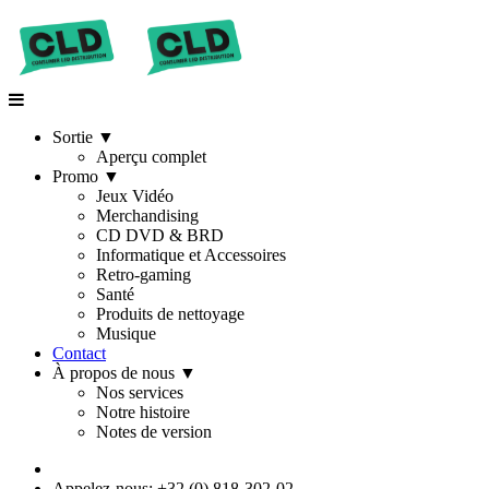
Sortie
▼
Aperçu complet
Promo
▼
Jeux Vidéo
Merchandising
CD DVD & BRD
Informatique et Accessoires
Retro-gaming
Santé
Produits de nettoyage
Musique
Contact
À propos de nous
▼
Nos services
Notre histoire
Notes de version
Appelez-nous: +32 (0) 818-302-02