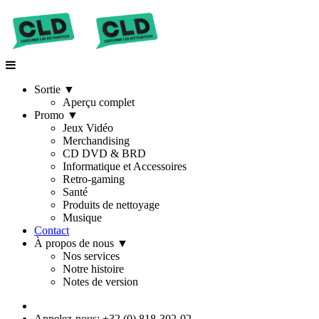
Sortie
▼
Aperçu complet
Promo
▼
Jeux Vidéo
Merchandising
CD DVD & BRD
Informatique et Accessoires
Retro-gaming
Santé
Produits de nettoyage
Musique
Contact
À propos de nous
▼
Nos services
Notre histoire
Notes de version
Appelez-nous: +32 (0) 818-302-02