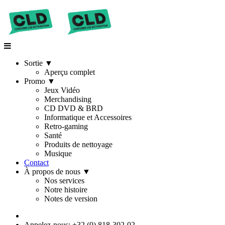
Sortie
▼
Aperçu complet
Promo
▼
Jeux Vidéo
Merchandising
CD DVD & BRD
Informatique et Accessoires
Retro-gaming
Santé
Produits de nettoyage
Musique
Contact
À propos de nous
▼
Nos services
Notre histoire
Notes de version
Appelez-nous: +32 (0) 818-302-02