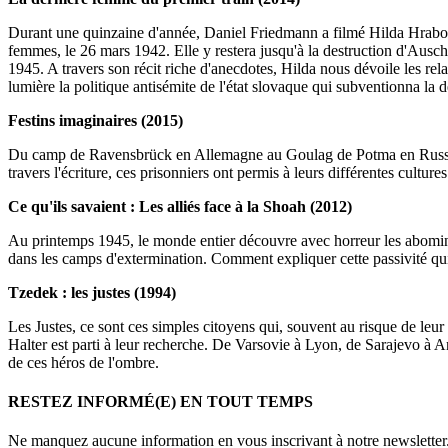
Durant une quinzaine d'année, Daniel Friedmann a filmé Hilda Hrabov
femmes, le 26 mars 1942. Elle y restera jusqu'à la destruction d'Ausch
1945. A travers son récit riche d'anecdotes, Hilda nous dévoile les rel
lumière la politique antisémite de l'état slovaque qui subventionna la
Festins imaginaires (2015)
Du camp de Ravensbrück en Allemagne au Goulag de Potma en Russie en 
travers l'écriture, ces prisonniers ont permis à leurs différentes culture
Ce qu'ils savaient : Les alliés face à la Shoah (2012)
Au printemps 1945, le monde entier découvre avec horreur les abominabl
dans les camps d'extermination. Comment expliquer cette passivité qu
Tzedek : les justes (1994)
Les Justes, ce sont ces simples citoyens qui, souvent au risque de l
Halter est parti à leur recherche. De Varsovie à Lyon, de Sarajevo à An
de ces héros de l'ombre.
RESTEZ INFORMÉ(E) EN TOUT TEMPS
Ne manquez aucune information en vous inscrivant à notre newsletter