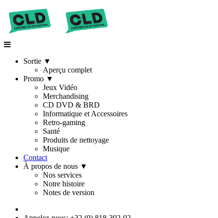
Sortie
▼
Aperçu complet
Promo
▼
Jeux Vidéo
Merchandising
CD DVD & BRD
Informatique et Accessoires
Retro-gaming
Santé
Produits de nettoyage
Musique
Contact
À propos de nous
▼
Nos services
Notre histoire
Notes de version
Appelez-nous: +32 (0) 818-302-02