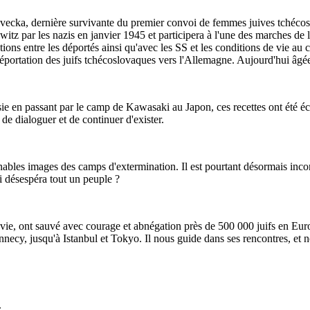
ecka, dernière survivante du premier convoi de femmes juives tchécosl
witz par les nazis en janvier 1945 et participera à l'une des marches de
ations entre les déportés ainsi qu'avec les SS et les conditions de vie 
 déportation des juifs tchécoslovaques vers l'Allemagne. Aujourd'hui âgée
passant par le camp de Kawasaki au Japon, ces recettes ont été écrite
s de dialoguer et de continuer d'exister.
es images des camps d'extermination. Il est pourtant désormais incontes
i désespéra tout un peuple ?
eur vie, ont sauvé avec courage et abnégation près de 500 000 juifs en 
necy, jusqu'à Istanbul et Tokyo. Il nous guide dans ses rencontres, et n
.