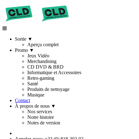
Sortie
▼
Aperçu complet
Promo
▼
Jeux Vidéo
Merchandising
CD DVD & BRD
Informatique et Accessoires
Retro-gaming
Santé
Produits de nettoyage
Musique
Contact
À propos de nous
▼
Nos services
Notre histoire
Notes de version
Appelez-nous: +32 (0) 818-302-02