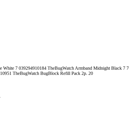
Ice White 7 039294910184 TheBugWatch Armband Midnight Black 7
10951 TheBugWatch BugBlock Refill Pack 2p. 20
.