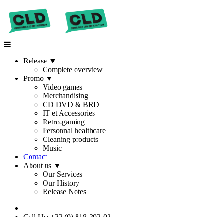
Release
▼
Complete overview
Promo
▼
Video games
Merchandising
CD DVD & BRD
IT et Accessories
Retro-gaming
Personnal healthcare
Cleaning products
Music
Contact
About us
▼
Our Services
Our History
Release Notes
Call Us: +32 (0) 818-302-02