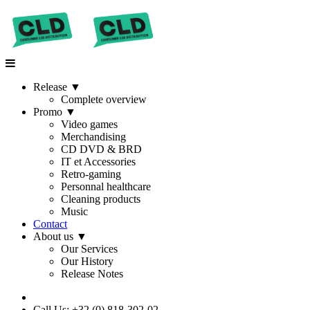
Release
▼
Complete overview
Promo
▼
Video games
Merchandising
CD DVD & BRD
IT et Accessories
Retro-gaming
Personnal healthcare
Cleaning products
Music
Contact
About us
▼
Our Services
Our History
Release Notes
Call Us: +32 (0) 818-302-02