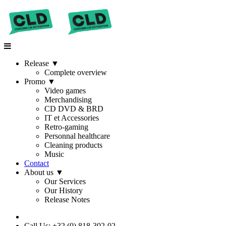
Release
▼
Complete overview
Promo
▼
Video games
Merchandising
CD DVD & BRD
IT et Accessories
Retro-gaming
Personnal healthcare
Cleaning products
Music
Contact
About us
▼
Our Services
Our History
Release Notes
Call Us: +32 (0) 818-302-02