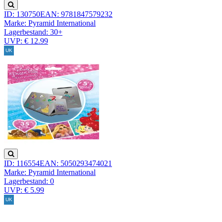
ID: 130750
EAN: 9781847579232
Marke: Pyramid International
Lagerbestand:
30+
UVP: € 12.99
ID: 116554
EAN: 5050293474021
Marke: Pyramid International
Lagerbestand:
0
UVP: € 5.99