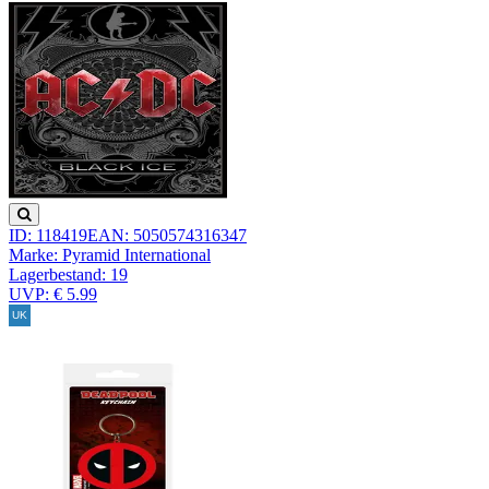
ID: 118419
EAN: 5050574316347
Marke: Pyramid International
Lagerbestand:
19
UVP: € 5.99