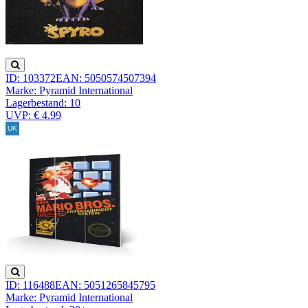
ID: 103372
EAN: 5050574507394
Marke: Pyramid International
Lagerbestand:
10
UVP: € 4.99
ID: 116488
EAN: 5051265845795
Marke: Pyramid International