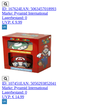
ID: 167624
EAN: 5063457018993
Marke: Pyramid International
Lagerbestand:
0
UVP: € 9.99
ID: 107451
EAN: 5050293852041
Marke: Pyramid International
Lagerbestand:
0
UVP: € 14.99