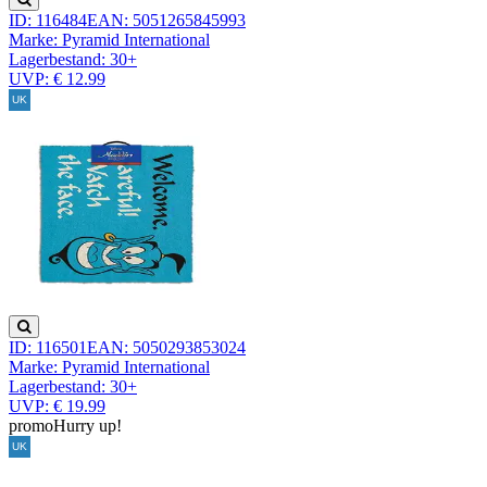
ID: 116484
EAN: 5051265845993
Marke: Pyramid International
Lagerbestand:
30+
UVP: € 12.99
ID: 116501
EAN: 5050293853024
Marke: Pyramid International
Lagerbestand:
30+
UVP: € 19.99
promo
Hurry up!