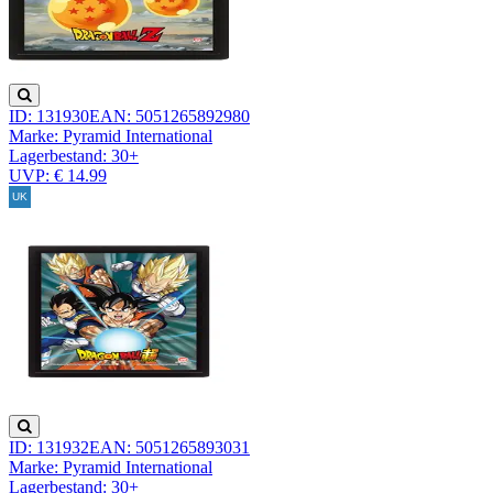
ID: 131930
EAN: 5051265892980
Marke: Pyramid International
Lagerbestand:
30+
UVP: € 14.99
ID: 131932
EAN: 5051265893031
Marke: Pyramid International
Lagerbestand:
30+