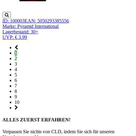
ID: 100003
EAN: 5050293385556
Marke: Pyramid International
Lagerbestand:
30+
UVP: € 3.99
1
2
3
4
5
6
7
8
9
10
ALLES ZUERST ERFAHREN!
Verpassen Sie nichts von CLD, indem Sie sich für unseren