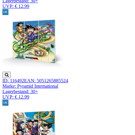
Lagerbestand:
30+
UVP: € 12.99
ID: 116492
EAN: 5051265885524
Marke: Pyramid International
Lagerbestand:
30+
UVP: € 12.99