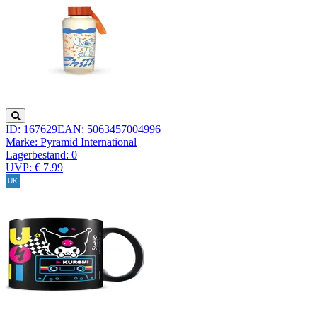
ID: 167629
EAN: 5063457004996
Marke: Pyramid International
Lagerbestand:
0
UVP: € 7.99