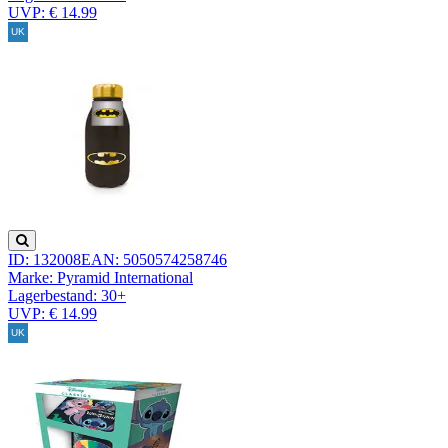
UVP: € 14.99
ID: 132008
EAN: 5050574258746
Marke: Pyramid International
Lagerbestand:
30+
UVP: € 14.99