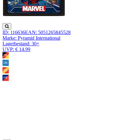
ID: 116636
EAN: 5051265845528
Marke: Pyramid International
Lagerbestand:
30+
UVP: € 14.99