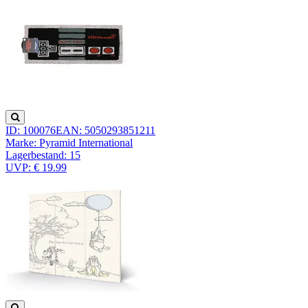
ID: 100076
EAN: 5050293851211
Marke: Pyramid International
Lagerbestand:
15
UVP: € 19.99