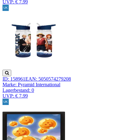
UVP: € 7.99
ID: 158961
EAN: 5050574279208
Marke: Pyramid International
Lagerbestand:
0
UVP: € 7.99