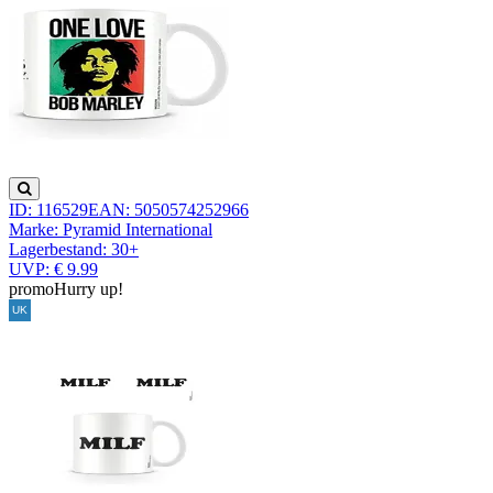
ID: 116529
EAN: 5050574252966
Marke: Pyramid International
Lagerbestand:
30+
UVP: € 9.99
promo
Hurry up!