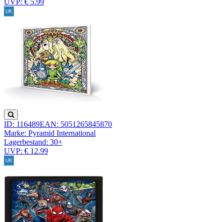
UVP: € 5.99
ID: 116489
EAN: 5051265845870
Marke: Pyramid International
Lagerbestand:
30+
UVP: € 12.99