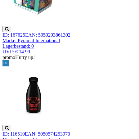
ID: 167625
EAN: 5050293861302
Marke: Pyramid International
Lagerbestand:
0
UVP: € 14.99
promo
Hurry up!
ID: 116510
EAN: 5050574253970