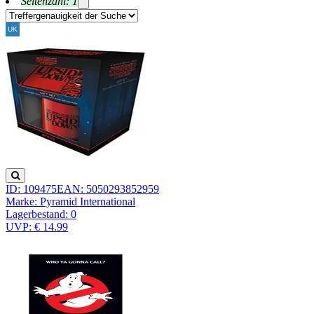
Seitenzahl: 1
ID: 109475
EAN: 5050293852959
Marke: Pyramid International
Lagerbestand:
0
UVP: € 14.99