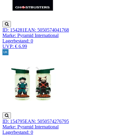
ID: 154281
EAN: 5050574041768
Marke: Pyramid International
Lagerbestand:
0
UVP: € 6.99
ID: 154795
EAN: 5050574276795
Marke: Pyramid International
Lagerbestand:
0