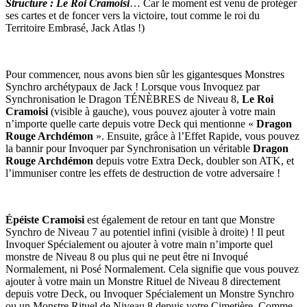
Structure : Le Roi Cramoisi
… Car le moment est venu de protéger
ses cartes et de foncer vers la victoire, tout comme le roi du
Territoire Embrasé, Jack Atlas !)
Pour commencer, nous avons bien sûr les gigantesques Monstres
Synchro archétypaux de Jack ! Lorsque vous Invoquez par
Synchronisation le Dragon TÉNÈBRES de Niveau 8,
Le Roi
Cramoisi
(visible à gauche), vous pouvez ajouter à votre main
n’importe quelle carte depuis votre Deck qui mentionne «
Dragon
Rouge Archdémon
». Ensuite, grâce à l’Effet Rapide, vous pouvez
la bannir pour Invoquer par Synchronisation un véritable
Dragon
Rouge Archdémon
depuis votre Extra Deck, doubler son ATK, et
l’immuniser contre les effets de destruction de votre adversaire !
Épéiste Cramoisi
est également de retour en tant que Monstre
Synchro de Niveau 7 au potentiel infini (visible à droite) ! Il peut
Invoquer Spécialement ou ajouter à votre main n’importe quel
monstre de Niveau 8 ou plus qui ne peut être ni Invoqué
Normalement, ni Posé Normalement. Cela signifie que vous pouvez
ajouter à votre main un Monstre Rituel de Niveau 8 directement
depuis votre Deck, ou Invoquer Spécialement un Monstre Synchro
ou un Monstre Rituel de Niveau 8 depuis votre Cimetière. Comme